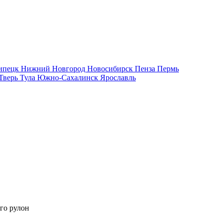
ипецк
Нижний Новгород
Новосибирск
Пенза
Пермь
Тверь
Тула
Южно-Сахалинск
Ярославль
го рулон