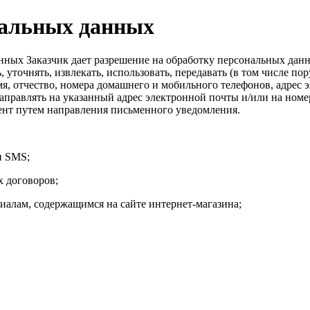
нальных данных
нных Заказчик дает разрешение на обработку персональных данн
, уточнять, извлекать, использовать, передавать (в том числе по
я, отчество, номера домашнего и мобильного телефонов, адрес э
направлять на указанный адрес электронной почты и/или на ном
мент путем направления письменного уведомления.
и SMS;
х договоров;
иалам, содержащимся на сайте интернет-магазина;