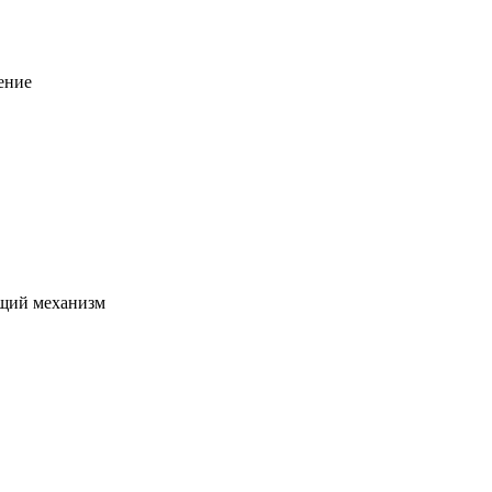
ение
щий механизм