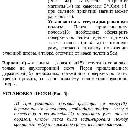
(Рис. 4а). Аккуратно закрепите
магниты(14) на саморезы 3*10мм (!!!
при сильном прижатии магнит может
расколоться).
Установка на клеевую армированную
полосу:
Перед приклеиванием
полосы(16) необходимо обезжирить
поверхность, затем крепко прижать
отрезы полосы (по 4 см) на оконную
раму, согласно нижнему положению
рулонной шторы, а также, отступив от краев полотна 5см.
Вариант б)
– магниты + держатели(15): возможна установка
только на двухсторонний скотч. Перед приклеиванием
держателей(15) необходимо обезжирить поверхность, затем
крепко прижать, согласно нижнему положению рулонной
шторы.
УСТАНОВКА ЛЕСКИ (Рис. 5):
!!!
При установке боковой фиксации на леску(10),
первым шагом установки, необходимо продеть леску в
отверстия в кронштейне(2) и завязать узел, таким
образом, чтобы леска была зафиксирована между
кронштейном(2) и плоскостью рамы или створки окна.