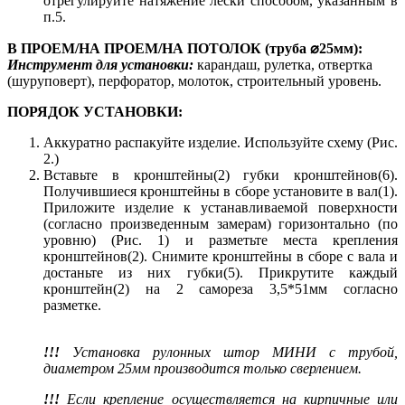
отрегулируйте натяжение лески способом, указанным в
п.5.
В ПРОЕМ/НА ПРОЕМ/НА ПОТОЛОК (труба ⌀25мм):
Инструмент для установки:
карандаш, рулетка, отвертка
(шуруповерт), перфоратор, молоток, строительный уровень.
ПОРЯДОК УСТАНОВКИ:
Аккуратно распакуйте изделие. Используйте схему (Рис.
2.)
Вставьте в кронштейны(2) губки кронштейнов(6).
Получившиеся кронштейны в сборе установите в вал(1).
Приложите изделие к устанавливаемой поверхности
(согласно произведенным замерам) горизонтально (по
уровню) (Рис. 1) и разметьте места крепления
кронштейнов(2). Снимите кронштейны в сборе с вала и
достаньте из них губки(5). Прикрутите каждый
кронштейн(2) на 2 самореза 3,5*51мм согласно
разметке.
!!!
Установка рулонных штор МИНИ с трубой,
диаметром 25мм производится только сверлением.
!!!
Если крепление осуществляется на кирпичные или