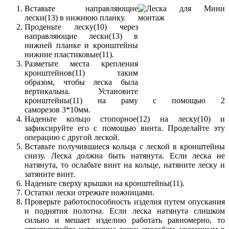
Вставьте направляющие
лески(13) в нижнюю планку.
Проденьте леску(10) через
направляющие лески(13) в
нижней планке и кронштейны
нижние пластиковые(11).
Разметьте места крепления
кронштейнов(11) таким
образом, чтобы леска была
вертикальна. Установите
кронштейны(11) на раму с помощью 2
саморезов 3*10мм.
Наденьте кольцо стопорное(12) на леску(10) и
зафиксируйте его с помощью винта. Проделайте эту
операцию с другой леской.
Вставьте получившиеся кольца с леской в кронштейны
снизу. Леска должна быть натянута. Если леска не
натянута, то ослабьте винт на кольце, натяните леску и
затяните винт.
Наденьте сверху крышки на кронштейны(11).
Остатки лески отрежьте ножницами.
Проверьте работоспособность изделия путем опускания
и поднятия полотна. Если леска натянута слишком
сильно и мешает изделию работать равномерно, то