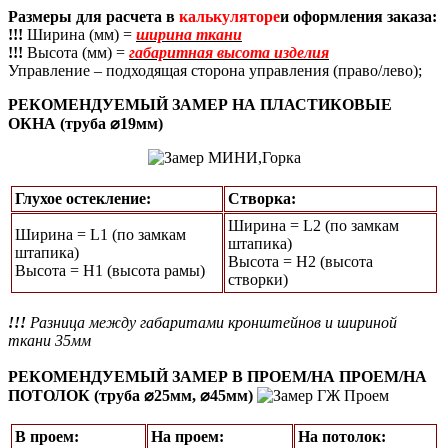
Размеры для расчета в
калькуляторе
и оформления заказа:
!!!
Ширина (мм) =
ширина ткани
!!!
Высота (мм) =
габаритная высота изделия
Управление – подходящая сторона управления (право/лево);
РЕКОМЕНДУЕМЫЙ ЗАМЕР НА ПЛАСТИКОВЫЕ
ОКНА (труба ⌀19мм)
Глухое остекление:
Створка:
Ширина = L2 (по замкам
Ширина = L1 (по замкам
штапика)
штапика)
Высота = H2 (высота
Высота = Н1 (высота рамы)
створки)
!!!
Разница между габаритами кронштейнов и шириной
ткани 35мм
РЕКОМЕНДУЕМЫЙ ЗАМЕР В ПРОЕМ/НА ПРОЕМ/НА
ПОТОЛОК (труба ⌀25мм, ⌀45мм)
В проем:
На проем:
На потолок: