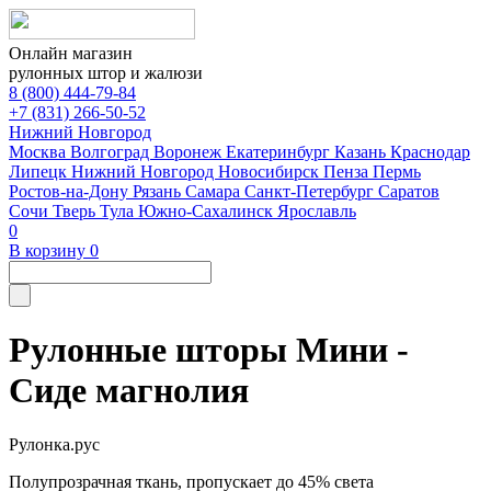
Онлайн магазин
рулонных штор и жалюзи
8 (800) 444-79-84
+7 (831) 266-50-52
Нижний Новгород
Москва
Волгоград
Воронеж
Екатеринбург
Казань
Краснодар
Липецк
Нижний Новгород
Новосибирск
Пенза
Пермь
Ростов-на-Дону
Рязань
Самара
Санкт-Петербург
Саратов
Сочи
Тверь
Тула
Южно-Сахалинск
Ярославль
0
В корзину
0
Рулонные шторы Мини -
Сиде магнолия
Рулонка.рус
Полупрозрачная ткань, пропускает до 45% света